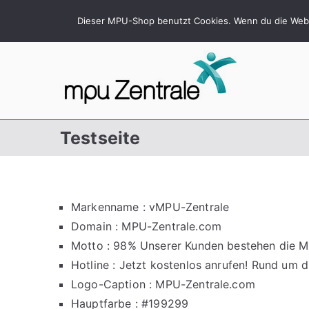
Skip
Jetzt kostenlos anrufen! Rund um die Uhr 24/7 - 08
Dieser MPU-Shop benutzt Cookies. Wenn du die Websi
to
content
MPU 
98% unserer
Testseite
Markenname : vMPU-Zentrale
Domain : MPU-Zentrale.com
Motto : 98% Unserer Kunden bestehen die 
Hotline : Jetzt kostenlos anrufen! Rund um 
Logo-Caption : MPU-Zentrale.com
Hauptfarbe : #199299