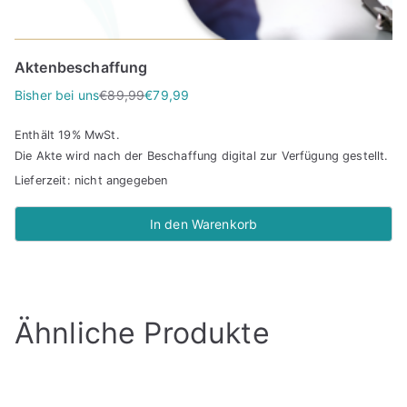
Aktenbeschaffung
Bisher bei uns
€
89,99
€
79,99
U
A
r
k
Enthält 19% MwSt.
s
t
Die Akte wird nach der Beschaffung digital zur Verfügung gestellt.
p
u
Lieferzeit: nicht angegeben
r
e
ü
l
In den Warenkorb
n
l
g
e
l
r
i
P
Ähnliche Produkte
c
r
h
e
e
i
r
s