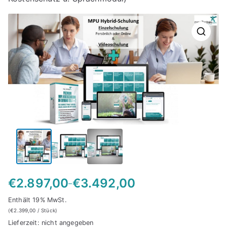
€
2.897,00
€
3.492,00
–
P
Enthält 19% MwSt.
r
(
€
2.399,00
/ Stück)
e
Lieferzeit: nicht angegeben
i