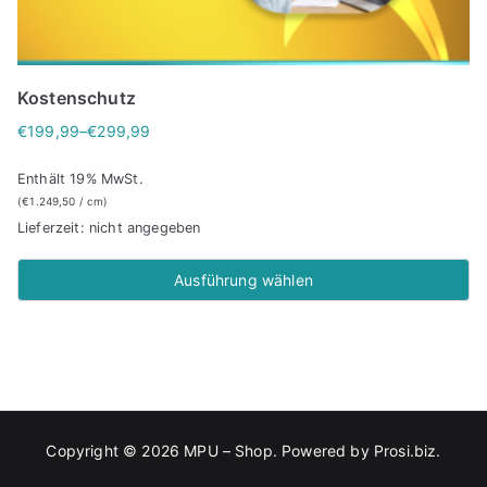
r
s
e
t
i
:
Kostenschutz
s
€
w
9
€
199,99
–
€
299,99
P
a
9
r
Enthält 19% MwSt.
r
,
e
(
€
1.249,50
/ cm)
:
9
i
Lieferzeit: nicht angegeben
€
9
s
1
.
s
Ausführung wählen
1
p
Dieses
9
a
Produkt
,
n
weist
9
n
9
mehrere
e
Varianten
:
Copyright © 2026
MPU – Shop
. Powered by
Prosi.biz
.
auf.
€