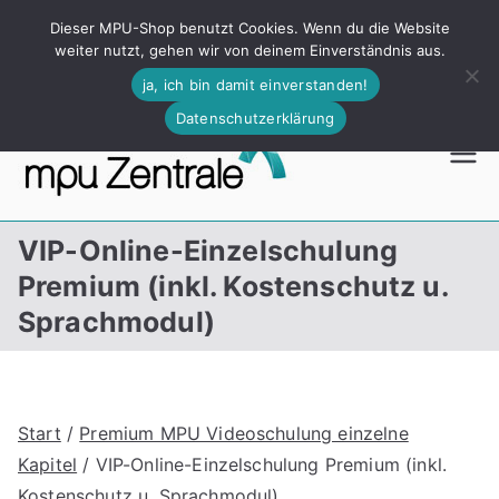
Skip
Dieser MPU-Shop benutzt Cookies. Wenn du die Website
Jetzt kostenlos anrufen! Rund um die Uhr 24/7 - 0800 72 39
to
weiter nutzt, gehen wir von deinem Einverständnis aus.
096
content
ja, ich bin damit einverstanden!
Datenschutzerklärung
MPU –
98% unserer
Kunden bestehen
Shop
die MPU
VIP-Online-Einzelschulung
Premium (inkl. Kostenschutz u.
Sprachmodul)
Start
/
Premium MPU Videoschulung einzelne
Kapitel
/ VIP-Online-Einzelschulung Premium (inkl.
Kostenschutz u. Sprachmodul)