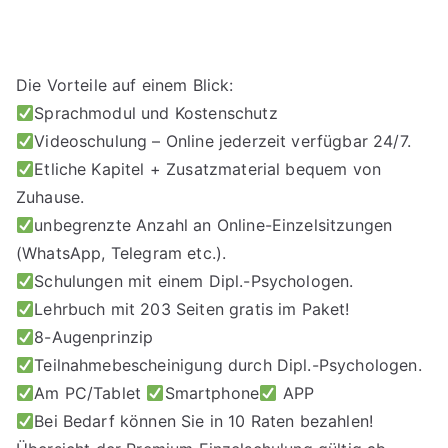
s
s
p
Die Vorteile auf einem Blick:
a
Sprachmodul und Kostenschutz
n
Videoschulung – Online jederzeit verfügbar 24/7.
n
Etliche Kapitel + Zusatzmaterial bequem von
e
Zuhause.
:
unbegrenzte Anzahl an Online-Einzelsitzungen
€
2
(WhatsApp, Telegram etc.).
.
Schulungen mit einem Dipl.-Psychologen.
8
Lehrbuch mit 203 Seiten gratis im Paket!
9
8-Augenprinzip
7
Teilnahmebescheinigung durch Dipl.-Psychologen.
,
Am PC/Tablet
Smartphone
APP
0
Bei Bedarf können Sie in 10 Raten bezahlen!
0