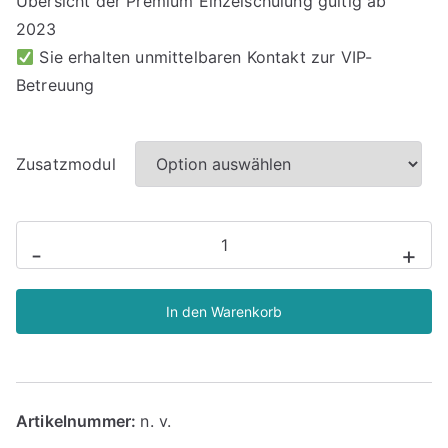
Übersicht der Premium Einzelschulung gültig ab
b
i
2023
s
Sie erhalten unmittelbaren Kontakt zur VIP-
€
Betreuung
3
.
4
Zusatzmodul
9
2
,
VIP-
-
+
0
Online-
0
Einzelschulung
In den Warenkorb
Premium
(inkl.
Kostenschutz
u.
Artikelnummer:
n. v.
Sprachmodul)