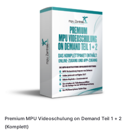
P
i
r
s
e
t
i
:
s
€
w
7
a
9
r
,
:
9
€
9
8
.
9
,
9
9
Premium MPU Videoschulung on Demand Teil 1 + 2
(Komplett)