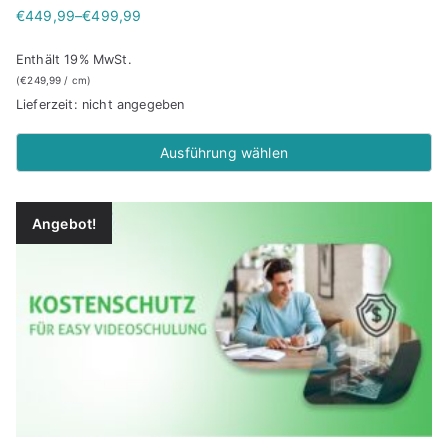
€
449,99
–
€
499,99
P
r
Enthält 19% MwSt.
e
(
€
249,99
/ cm)
i
Lieferzeit: nicht angegeben
s
s
Ausführung wählen
p
Dieses
a
Produkt
Angebot!
n
weist
n
mehrere
e
Varianten
:
auf.
€
4
Die
4
Optionen
9
können
,
auf